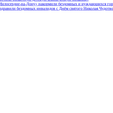
Милосердие-на-Дону» накормили бездомных и нуждающихся гор
оздравили бездомных инвалидов с Днём святого Николая Чудотв