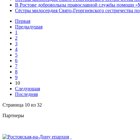
В Ростове добровольцы православной службы помощи «
Сёстры милосердия Свято-Георгиевского сестричества п
Первая
Предыдущая
1
2
3
4
5
6
7
8
9
10
Следующая
Последняя
Страница 10 из 32
Партнеры