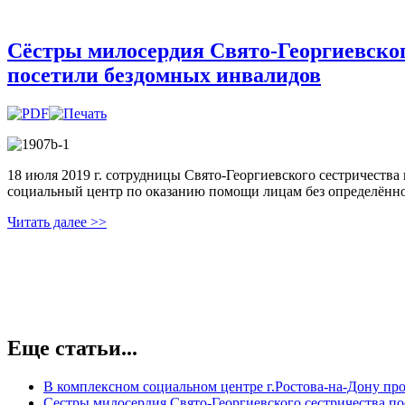
Сёстры милосердия Свято-Георгиевског
посетили бездомных инвалидов
18 июля 2019 г. сотрудницы Свято-Георгиевского сестричеств
социальный центр по оказанию помощи лицам без определённо
Читать далее >>
Еще статьи...
В комплексном социальном центре г.Ростова-на-Дону пр
Сестры милосердия Свято-Георгиевского сестричества п