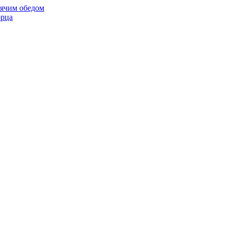
ячим обедом
орца