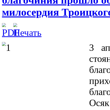
благочиния прошло об
милосердия Троицкого
3 ап
сто
бла
при
бла
Ося