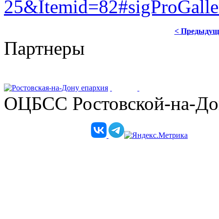
25&Itemid=82#sigProGalle
< Предыдущ
Партнеры
ОЦБСС Ростовской-на-Дон
Телеграм-канал епархии