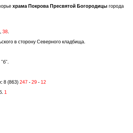
дворье
храма Покрова Пресвятой Богородицы
города
,
38
.
ьского в сторону Северного кладбища.
"б".
:
8 (863)
247
-
29
-
12
б.
1