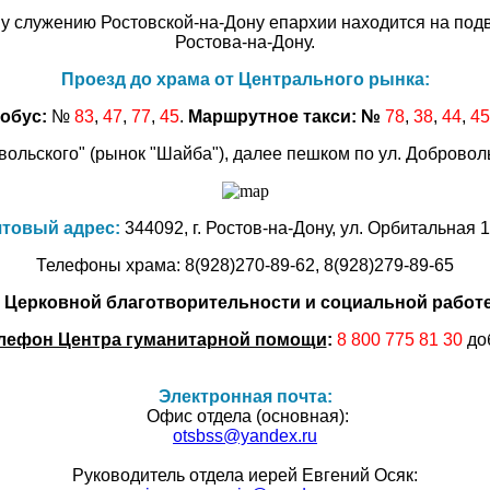
му служению Ростовской-на-Дону епархии находится на по
Ростова-на-Дону.
Проезд до храма от Центрального рынка:
обус:
№
83
,
47
,
77
,
45
.
Маршрутное такси: №
78
,
38
,
44
,
45
ольского" (рынок "Шайба"), далее пешком по ул. Добровол
товый адрес:
344092, г. Ростов-на-Дону, ул. Орбитальная 1 
Телефоны храма: 8(928)270-89-62, 8(928)279-89-65
 Церковной благотворительности и социальной работе
лефон Центра гуманитарной помощи
:
8 800 775 81 30
до
Электронная почта:
Офис отдела (основная):
otsbss@yandex.ru
Руководитель отдела иерей Евгений Осяк: