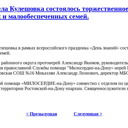
 села Кулешовка состоялось торжественн
 и малообеспеченных семей.
Кулешовка в рамках всероссийского праздника «День знаний» со
емей.
 районного округа протоиерей Александр Якимов, руководитель
ия православной Службы помощи "Милосердие-на-Дону» иерей Е
овская СОШ №16 Микаэлян Александр Леонович, директор МБ
й помощи «МИЛОСЕРДИЕ-на-Дону» совместно с отделом по цер
а территории Ростовской-на-Дону епархии. Священнослужители п
< Предыдущая
Следующая >